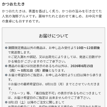
かつおたたき
かつおたたきは、表面を香ばしく炙り、かつおの旨みを引き立てた
人気の海鮮グルメです。薬味やたれと合わせて楽しめ、お中元や夏
の食卓にもおすすめです。
お届けについて
期間限定商品以外の商品は、お申し込み受付より
10日～12日前後
で発送致します。
※ご記入漏れや誤記、又は出荷元によりましては、発送に日数がか
かる場合が ございますのでご了承下さい。
商品のお届けは別途表示のあるもの以外は、
2026年6月15日
（月）～ 8月31日（月）前後
となります。
お届け希望日のご指定は、お申し込み受付より12日以降から承りま
す。
※お届けの最終希望日は、8月31日（月）までとさせていただきま
す。
「フルーツ」等、「着日指定不可」の表示があるものにつきまして
は、お届け希望日のご指定は 出来ませんのでご了承下さい。
8月1日（土）以降のご注文に関しまして
出荷元の都合により、品切れが発生する場合や、ご注文からお届け