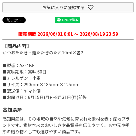
お気に入りに登録する
販売期間
2026/06/01 0:01
〜
2026/08/19 23:59
【商品内容】
かつおたたき・鰹たたきのたれ10ml×各2
■型番：A3-4BF
■賞味期限：賞味 60日
■アレルゲン：小麦
■サイズ：290mm×185mm×125mm
■配送便：ヤマト便
■お届け日：6月15日(月)～8月31日(月)前後
高知県産
高知県産は、その地域の自然や気候に育まれた素材を表す産地ブラ
ンドです。素材本来のおいしさや品質感を伝えやすく、お中元や季
節の贈り物としても選びやすい商品です。