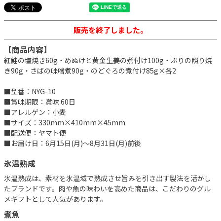
販売を終了しました。
【商品内容】
紅鮭の塩焼き60g・めぬけと黄金生姜の煮付け100g・ぶりの照り焼
き90g・さばの味噌煮90g・のどぐろの煮付け85g×各2
■型番：NYG-10
■賞味期限：賞味 60日
■アレルゲン：小麦
■サイズ：330mm×410mm×45mm
■配送便：ヤマト便
■お届け日：6月15日(月)～8月31日(月)前後
氷温熟成
氷温熟成は、素材を氷温域で熟成させ旨みを引き出す製法を活かし
たブランドです。肉や魚の味わいを高めた商品は、こだわりのグル
メギフトとして人気があります。
煮魚