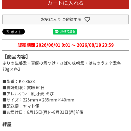
カートに入れる
お気に入りに登録する
販売期間
2026/06/01 0:01
〜
2026/08/19 23:59
【商品内容】
ぶりの生姜煮・真鯛の煮つけ・さばの味噌煮・はものうま辛煮各
70g×各2
■型番：KZ-3638
■賞味期限：賞味 60日
■アレルゲン：乳,小麦,えび
■サイズ：225mm×285mm×40mm
■配送便：ヤマト便
■お届け日：6月15日(月)～8月31日(月)前後
絆屋