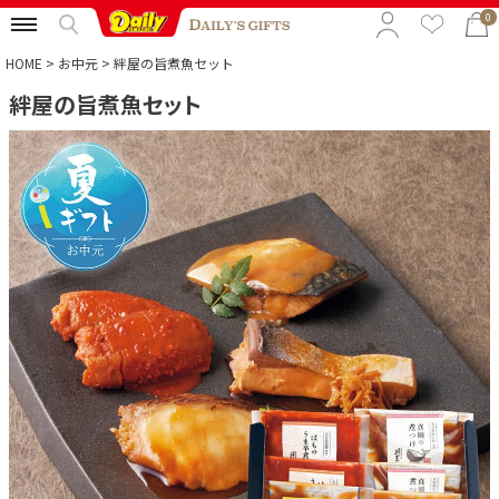
0
HOME
お中元
絆屋の旨煮魚セット
絆屋の旨煮魚セット
特集から選ぶ
予算から選ぶ
カテゴリから選ぶ
贈る相手から選ぶ