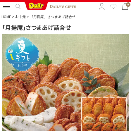
0
HOME
お中元
「月揚庵」さつまあげ詰合せ
「月揚庵」さつまあげ詰合せ
特集から選ぶ
予算から選ぶ
カテゴリから選ぶ
贈る相手から選ぶ