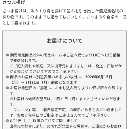
さつま揚げ
さつま揚げは、魚のすり身を揚げて旨みを引き出した鹿児島名物の
練り物です。そのままでも温めてもおいしく、おつまみや食卓の一品
として喜ばれます。
お届けについて
期間限定商品以外の商品は、お申し込み受付より
10日～12日前後
で発送致します。
※ご記入漏れや誤記、又は出荷元によりましては、発送に日数がか
かる場合が ございますのでご了承下さい。
商品のお届けは別途表示のあるもの以外は、
2026年6月15日
（月）～ 8月31日（月）前後
となります。
お届け希望日のご指定は、お申し込み受付より12日以降から承りま
す。
※お届けの最終希望日は、8月31日（月）までとさせていただきま
す。
「フルーツ」等、「着日指定不可」の表示があるものにつきまして
は、お届け希望日のご指定は 出来ませんのでご了承下さい。
8月1日（土）以降のご注文に関しまして
出荷元の都合により、品切れが発生する場合や、ご注文からお届け