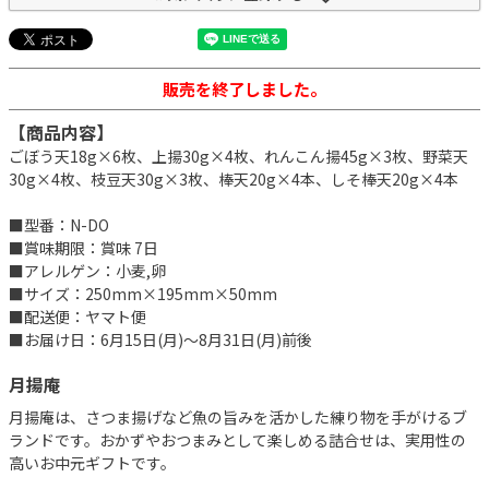
販売を終了しました。
【商品内容】
ごぼう天18g×6枚、上揚30g×4枚、れんこん揚45g×3枚、野菜天
30g×4枚、枝豆天30g×3枚、棒天20g×4本、しそ棒天20g×4本
■型番：N-DO
■賞味期限：賞味 7日
■アレルゲン：小麦,卵
■サイズ：250mm×195mm×50mm
■配送便：ヤマト便
■お届け日：6月15日(月)～8月31日(月)前後
月揚庵
月揚庵は、さつま揚げなど魚の旨みを活かした練り物を手がけるブ
ランドです。おかずやおつまみとして楽しめる詰合せは、実用性の
高いお中元ギフトです。