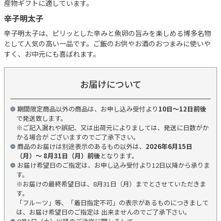
産物ギフトに適しています。
辛子明太子
辛子明太子は、ピリッとした辛みと魚卵の旨みを楽しめる博多名物
として人気の高い一品です。ご飯のお供やお酒のおつまみに使いや
すく、お中元にも喜ばれます。
お届けについて
期間限定商品以外の商品は、お申し込み受付より
10日～12日前後
で発送致します。
※ご記入漏れや誤記、又は出荷元によりましては、発送に日数がか
かる場合が ございますのでご了承下さい。
商品のお届けは別途表示のあるもの以外は、
2026年6月15日
（月）～ 8月31日（月）前後
となります。
お届け希望日のご指定は、お申し込み受付より12日以降から承りま
す。
※お届けの最終希望日は、8月31日（月）までとさせていただきま
す。
「フルーツ」等、「着日指定不可」の表示があるものにつきまして
は、お届け希望日のご指定は 出来ませんのでご了承下さい。