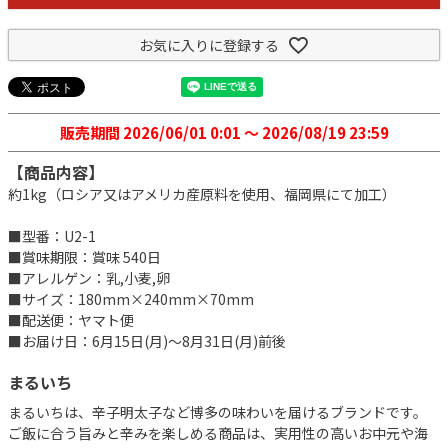
お気に入りに登録する
販売期間
2026/06/01 0:01
〜
2026/08/19 23:59
【商品内容】
約1kg（ロシア又はアメリカ産原料を使用、福岡県にて加工）
■型番：U2-1
■賞味期限：賞味 540日
■アレルゲン：乳,小麦,卵
■サイズ：180mm×240mm×70mm
■配送便：ヤマト便
■お届け日：6月15日(月)～8月31日(月)前後
まるいち
まるいちは、辛子明太子など博多の味わいを届けるブランドです。
ご飯に合う旨みと辛みを楽しめる商品は、実用性の高いお中元や海