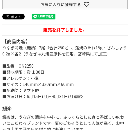
お気に入りに登録する
販売を終了しました。
【商品内容】
うなぎ蒲焼（無頭）2尾（合計250g）、蒲焼のたれ15g・さんしょう
0.2g×各2（うなぎは九州産原料を使用、宮崎県にて加工）
■型番：QN2250
■賞味期限：賞味 30日
■アレルゲン：小麦
■サイズ：140mm×320mm×60mm
■配送便：ヤマト便
■お届け日：6月15日(月)～8月31日(月)前後
鰻楽
鰻楽は、うなぎの蒲焼を中心に、ふっくらとした身と香ばしい味わ
いにこだわるブランドです。夏のごちそうとして人気が高く、お中
元や土用の丑の日の贈り物にも適しています。