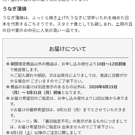
うなぎ蒲焼
うなぎ蒲焼は、ふっくら焼き上げたうなぎに甘辛いたれを絡めた日
本を代表するごちそうです。スタミナ食としても親しまれ、土用の丑
の日や夏のお中元に人気の高い一品です。
お届けについて
期間限定商品以外の商品は、お申し込み受付より
10日～12日前後
で発送致します。
※ご記入漏れや誤記、又は出荷元によりましては、発送に日数がか
かる場合が ございますのでご了承下さい。
商品のお届けは別途表示のあるもの以外は、
2026年6月15日
（月）～ 8月31日（月）前後
となります。
お届け希望日のご指定は、お申し込み受付より12日以降から承りま
す。
※お届けの最終希望日は、8月31日（月）までとさせていただきま
す。
「フルーツ」等、「着日指定不可」の表示があるものにつきまして
は、お届け希望日のご指定は 出来ませんのでご了承下さい。
8月1日（土）以降のご注文に関しまして