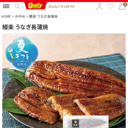
0
HOME
お中元
鰻楽 うなぎ長蒲焼
鰻楽 うなぎ長蒲焼
特集から選ぶ
予算から選ぶ
カテゴリから選ぶ
贈る相手から選ぶ