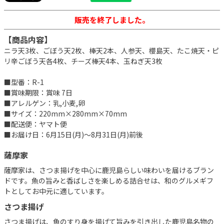
販売を終了しました。
【商品内容】
ニラ天3枚、ごぼう天2枚、棒天2本、人参天、櫻島天、たこ焼天・ピ
リ辛ごぼう天各4枚、チーズ棒天4本、玉ねぎ天3枚
■型番：R-1
■賞味期限：賞味 7日
■アレルゲン：乳,小麦,卵
■サイズ：220mm×280mm×70mm
■配送便：ヤマト便
■お届け日：6月15日(月)～8月31日(月)前後
薩摩家
薩摩家は、さつま揚げを中心に鹿児島らしい味わいを届けるブラン
ドです。魚の旨みと香ばしさを楽しめる詰合せは、和のグルメギフ
トとしてお中元に適しています。
さつま揚げ
さつま揚げは、魚のすり身を揚げて旨みを引き出した鹿児島名物の