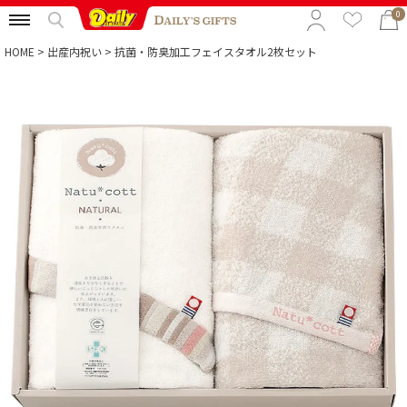
0
HOME
出産内祝い
抗菌・防臭加工フェイスタオル2枚セット
特集から選ぶ
予算から選ぶ
カテゴリから選ぶ
贈る相手から選ぶ