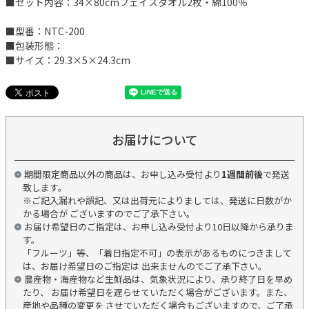
■セット内容：34×80cmフェイスタオル2枚・綿100％
■型番：NTC-200
■包装形態：
■サイズ：29.3×5×24.3cm
お届けについて
期間限定商品以外の商品は、お申し込み受付より
1週間前後
で発送
致します。
※ご記入漏れや誤記、又は出荷元によりましては、発送に日数がか
かる場合が ございますのでご了承下さい。
お届け希望日のご指定は、お申し込み受付より10日以降から承りま
す。
「フルーツ」等、「着日指定不可」の表示があるものにつきまして
は、お届け希望日のご指定は 出来ませんのでご了承下さい。
農産物・海産物など生鮮品は、気象状況により、承り終了日を早め
たり、 お届け希望日を遅らせていただく場合がございます。また、
産地や品種の変更を させていただく場合もございますので、ご了承