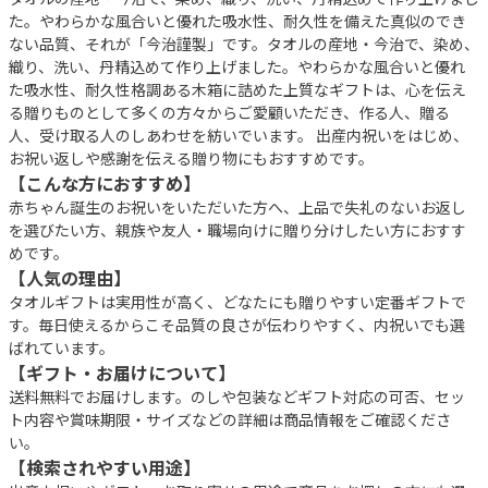
た。やわらかな風合いと優れた吸水性、耐久性を備えた真似のでき
ない品質、それが「今治謹製」です。タオルの産地・今治で、染め、
織り、洗い、丹精込めて作り上げました。やわらかな風合いと優れ
た吸水性、耐久性格調ある木箱に詰めた上質なギフトは、心を伝え
る贈りものとして多くの方々からご愛顧いただき、作る人、贈る
人、受け取る人のしあわせを紡いでいます。 出産内祝いをはじめ、
お祝い返しや感謝を伝える贈り物にもおすすめです。
【こんな方におすすめ】
赤ちゃん誕生のお祝いをいただいた方へ、上品で失礼のないお返し
を選びたい方、親族や友人・職場向けに贈り分けしたい方におすす
めです。
【人気の理由】
タオルギフトは実用性が高く、どなたにも贈りやすい定番ギフトで
す。毎日使えるからこそ品質の良さが伝わりやすく、内祝いでも選
ばれています。
【ギフト・お届けについて】
送料無料でお届けします。のしや包装などギフト対応の可否、セッ
ト内容や賞味期限・サイズなどの詳細は商品情報をご確認くださ
い。
【検索されやすい用途】