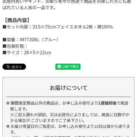
出産内祝いやギフト、お取り寄せの用途で商品をお探しの方にも選
ばれている人気の一品です。
【商品内容】
■セット内容：33.5×75cmフェイスタオル2枚・綿100％
■型番：IM7720BL（ブルー）
■包装形態：
■サイズ：28×5×22cm
お届けについて
期間限定商品以外の商品は、お申し込み受付より
1週間前後
で発送
致します。
※ご記入漏れや誤記、又は出荷元によりましては、発送に日数がか
かる場合が ございますのでご了承下さい。
お届け希望日のご指定は、お申し込み受付より10日以降から承りま
す。