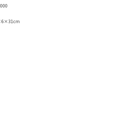
000
6×31cm