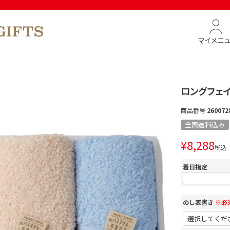
マイメニ
ロングフェ
商品番号
260072
全国送料込み
¥
8,288
税込
着日指定
のし表書き
※必