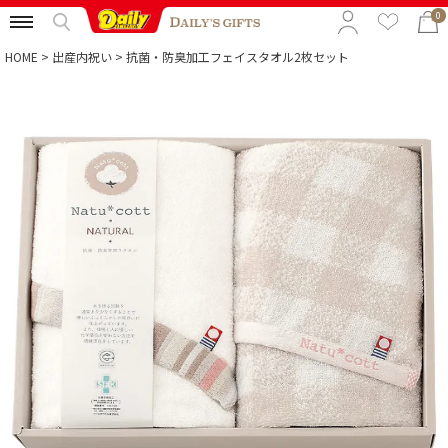
0
HOME
出産内祝い
抗菌・防臭加工フェイスタオル2枚セット
特集から選ぶ
予算から選ぶ
カテゴリから選ぶ
贈る相手から選ぶ