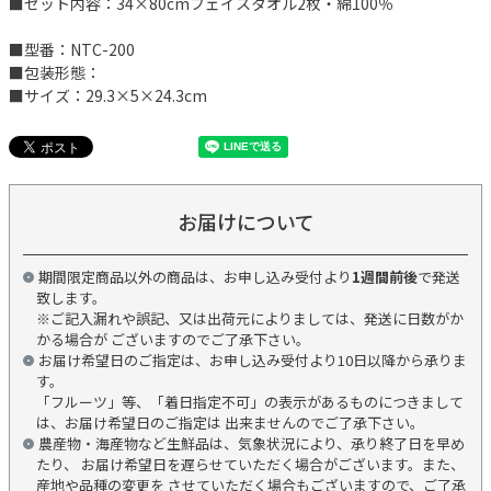
■セット内容：34×80cmフェイスタオル2枚・綿100％
■型番：NTC-200
■包装形態：
■サイズ：29.3×5×24.3cm
お届けについて
期間限定商品以外の商品は、お申し込み受付より
1週間前後
で発送
致します。
※ご記入漏れや誤記、又は出荷元によりましては、発送に日数がか
かる場合が ございますのでご了承下さい。
お届け希望日のご指定は、お申し込み受付より10日以降から承りま
す。
「フルーツ」等、「着日指定不可」の表示があるものにつきまして
は、お届け希望日のご指定は 出来ませんのでご了承下さい。
農産物・海産物など生鮮品は、気象状況により、承り終了日を早め
たり、 お届け希望日を遅らせていただく場合がございます。また、
産地や品種の変更を させていただく場合もございますので、ご了承