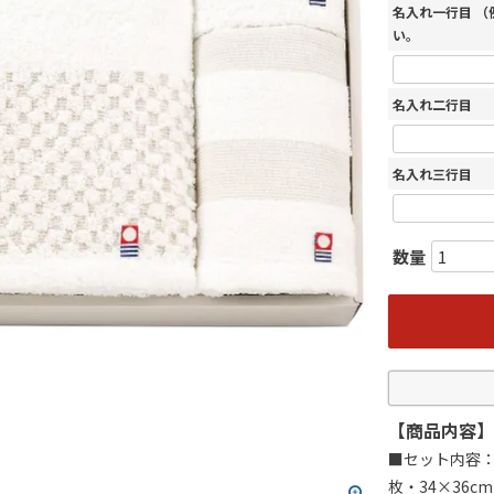
名入れ一行目 
い。
名入れ二行目
名入れ三行目
【商品内容】
■セット内容：6
枚・34×36c