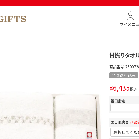
マイメニ
甘撚りタオ
商品番号
260072
全国送料込み
¥
6,435
税込
着日指定
のし表書き
※必