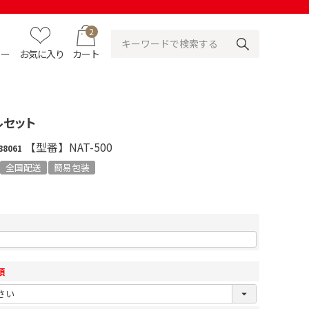
2
ュー
お気に入り
カート
ルセット
【型番】NAT-500
88061
全国配送
簡易包装
須