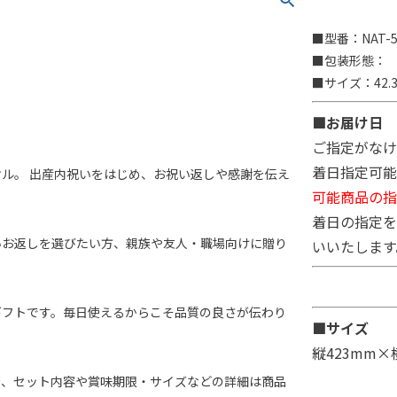
■型番：NAT-5
■包装形態：
■サイズ：42.3
■お届け日
ご指定がなけ
着日指定可能
ル。 出産内祝いをはじめ、お祝い返しや感謝を伝え
可能商品の指
着日の指定を
いお返しを選びたい方、親族や友人・職場向けに贈り
いいたします
ギフトです。毎日使えるからこそ品質の良さが伝わり
■サイズ
縦423mm×
否、セット内容や賞味期限・サイズなどの詳細は商品