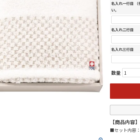
名入れ一行目 
い。
名入れ二行目
名入れ三行目
【商品内容】
■セット内容：6