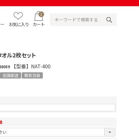
2
ュー
お気に入り
カート
タオル2枚セット
【型番】NAT-400
88059
全国配送
簡易包装
須