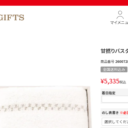
マイメニ
甘撚りバス
商品番号
260072
全国送料込み
¥
5,335
税込
着日指定
のし表書き
※必