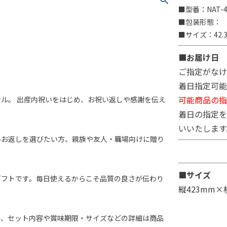
■型番：NAT-4
■包装形態：
■サイズ：42.3
■お届け日
ご指定がなけ
着日指定可能
可能商品の指
ル。 出産内祝いをはじめ、お祝い返しや感謝を伝え
着日の指定を
いいたします
いお返しを選びたい方、親族や友人・職場向けに贈り
■サイズ
ギフトです。毎日使えるからこそ品質の良さが伝わり
縦423mm×
否、セット内容や賞味期限・サイズなどの詳細は商品