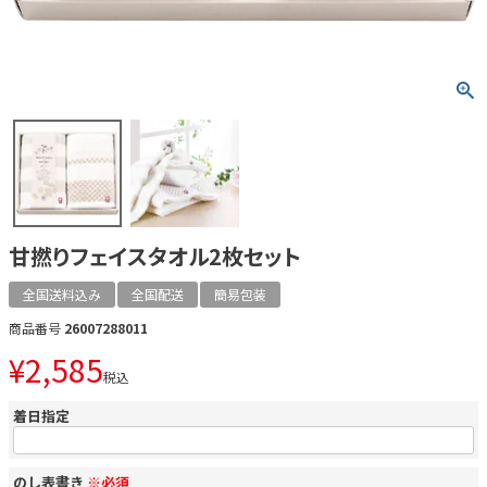
甘撚りフェイスタオル2枚セット
全国送料込み
全国配送
簡易包装
商品番号
26007288011
¥
2,585
税込
着日指定
のし表書き
※必須