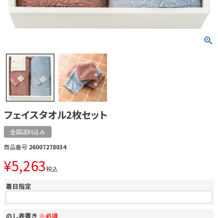
フェイスタオル2枚セット
全国送料込み
商品番号
26007278034
¥
5,263
税込
着日指定
のし表書き
※必須