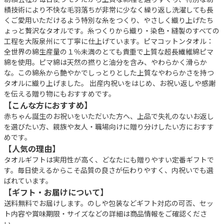
績技術により不快な毛羽落ちが非常に少なく繰り返し洗濯しても長
くご愛用いただけるよう特別な糸をつくり、やさしく織り上げたち
ょっと贅沢なタオルです。糸つくりから織り・染色・縫製のすべての
工程を大阪泉州にて丁寧に仕上げています。ピマコットンタオル：
全世界の綿生産量の１％未満のとても貴重で上質な超長繊維綿ピマ
綿を使用。ピマ綿は天然の撚りと油分を含み、やわらかく滑らか
な。この綿糸から艶やかでしっとりとした上質なやわらかさを持つ
タオルに織り上げました。 出産内祝いをはじめ、お祝い返しや感謝
を伝える贈り物にもおすすめです。
【こんな方におすすめ】
赤ちゃん誕生のお祝いをいただいた方へ、上品で失礼のないお返し
を選びたい方、親族や友人・職場向けに贈り分けしたい方におすす
めです。
【人気の理由】
タオルギフトは実用性が高く、どなたにも贈りやすい定番ギフトで
す。毎日使えるからこそ品質の良さが伝わりやすく、内祝いでも選
ばれています。
【ギフト・お届けについて】
送料無料でお届けします。のしや包装などギフト対応の可否、セッ
ト内容や賞味期限・サイズなどの詳細は商品情報をご確認くださ
い。