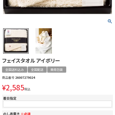
フェイスタオル アイボリー
全国送料込み
全国配送
簡易包装
商品番号
26007279024
¥
2,585
税込
着日指定
のし表書き
※必須