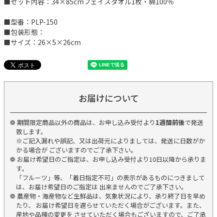
■セット内容：34×85cmフェイスタオル1枚・綿100％
■型番：PLP-150
■包装形態：
■サイズ：26×5×26cm
お届けについて
期間限定商品以外の商品は、お申し込み受付より
1週間前後
で発送
致します。
※ご記入漏れや誤記、又は出荷元によりましては、発送に日数がか
かる場合が ございますのでご了承下さい。
お届け希望日のご指定は、お申し込み受付より10日以降から承りま
す。
「フルーツ」等、「着日指定不可」の表示があるものにつきまして
は、お届け希望日のご指定は 出来ませんのでご了承下さい。
農産物・海産物など生鮮品は、気象状況により、承り終了日を早め
たり、 お届け希望日を遅らせていただく場合がございます。また、
産地や品種の変更を させていただく場合もございますので、ご了承