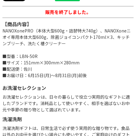
販売を終了しました。
【商品内容】
NANOXonePRO（本体大型600g・詰替特大740g）、NANOXoneニ
オイ専用本体大型600g、除菌ジョイコンパクト170ml×3、キッチ
ンブリーチ、洗たく槽クリーナー
■型番：LBN-50R
■サイズ：151mm×300mm×280mm
■配送便：佐川
■お届け日：6月15日(月)～8月31日(月)前後
お洗濯セレクション
お洗濯セレクションは、日々の暮らしで役立つ実用的なギフトに適
したブランドです。消耗品として使いやすく、相手を選ばないお中
元や季節の贈り物として選ばれています。
洗濯洗剤
洗濯洗剤ギフトは、日常生活で必ず使う実用的な贈り物です。食品
以外のお中元を選びたい場合にも使いやすく、ご家庭向けのギフト