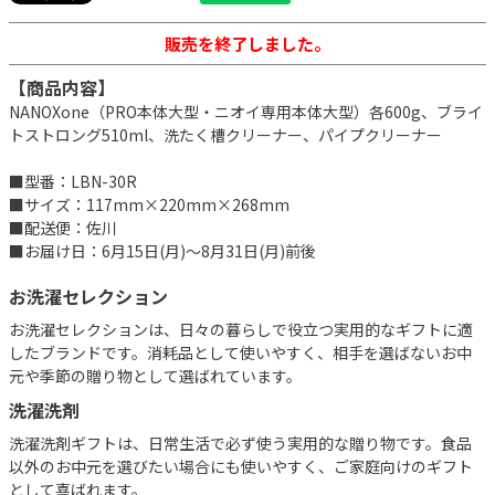
販売を終了しました。
【商品内容】
NANOXone（PRO本体大型・ニオイ専用本体大型）各600g、ブライ
トストロング510ml、洗たく槽クリーナー、パイプクリーナー
■型番：LBN-30R
■サイズ：117mm×220mm×268mm
■配送便：佐川
■お届け日：6月15日(月)～8月31日(月)前後
お洗濯セレクション
お洗濯セレクションは、日々の暮らしで役立つ実用的なギフトに適
したブランドです。消耗品として使いやすく、相手を選ばないお中
元や季節の贈り物として選ばれています。
洗濯洗剤
洗濯洗剤ギフトは、日常生活で必ず使う実用的な贈り物です。食品
以外のお中元を選びたい場合にも使いやすく、ご家庭向けのギフト
として喜ばれます。