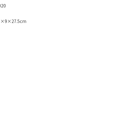
20
×9×27.5cm