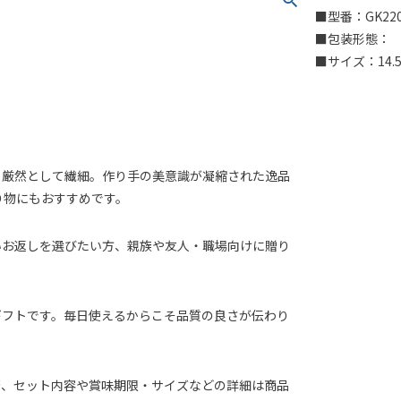
■型番：GK220
■包装形態：
■サイズ：14.5
。厳然として繊細。作り手の美意識が凝縮された逸品
り物にもおすすめです。
いお返しを選びたい方、親族や友人・職場向けに贈り
ギフトです。毎日使えるからこそ品質の良さが伝わり
否、セット内容や賞味期限・サイズなどの詳細は商品