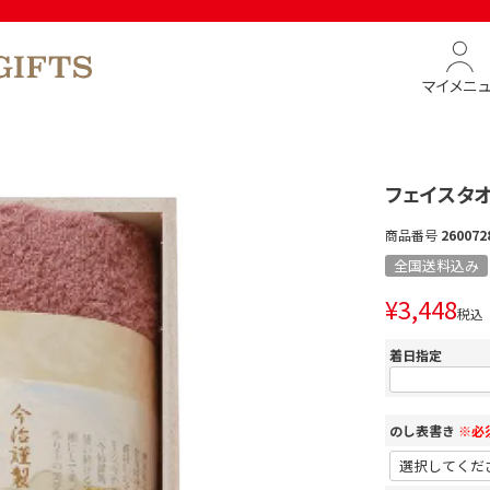
マイメニ
フェイスタオ
商品番号
260072
全国送料込み
¥
3,448
税込
着日指定
のし表書き
※必