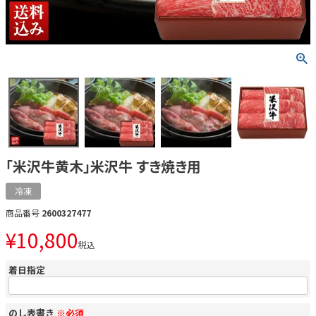
「米沢牛黄木」米沢牛 すき焼き用
冷凍
商品番号
2600327477
¥
10,800
税込
着日指定
のし表書き
※必須