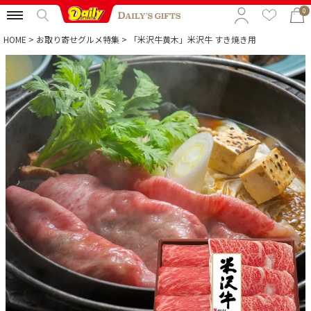
0
HOME
お取り寄せグルメ特集
「米沢牛黄木」米沢牛 すき焼き用
特集から選ぶ
予算から選ぶ
カテゴリから選ぶ
贈る相手から選ぶ