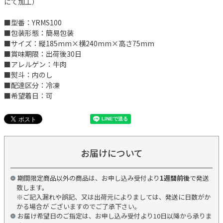
にて加工）
■型番：YRMS100
■包装形態：簡易包装
■サイズ：縦185mm×横240mm×高さ75mm
■賞味期限：出荷後30日
■アレルゲン：牛肉
■熨斗：内のし
■配達区分：冷凍
■希望着日：可
お届けについて
期間限定商品以外の商品は、お申し込み受付より
1週間前後
で発送
致します。
※ご記入漏れや誤記、又は出荷元によりましては、発送に日数がか
かる場合が ございますのでご了承下さい。
お届け希望日のご指定は、お申し込み受付より10日以降から承りま