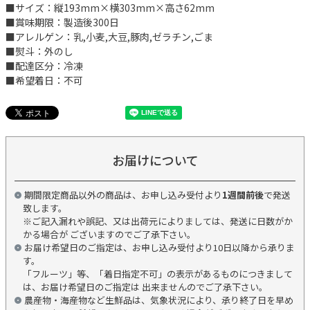
■サイズ：縦193mm×横303mm×高さ62mm
■賞味期限：製造後300日
■アレルゲン：乳,小麦,大豆,豚肉,ゼラチン,ごま
■熨斗：外のし
■配達区分：冷凍
■希望着日：不可
お届けについて
期間限定商品以外の商品は、お申し込み受付より
1週間前後
で発送
致します。
※ご記入漏れや誤記、又は出荷元によりましては、発送に日数がか
かる場合が ございますのでご了承下さい。
お届け希望日のご指定は、お申し込み受付より10日以降から承りま
す。
「フルーツ」等、「着日指定不可」の表示があるものにつきまして
は、お届け希望日のご指定は 出来ませんのでご了承下さい。
農産物・海産物など生鮮品は、気象状況により、承り終了日を早め