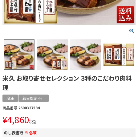
米久 お取り寄せセレクション ３種のこだわり肉料
理
冷凍
着日指定不可
商品番号
2600327584
¥
4,860
税込
のし表書き
※必須