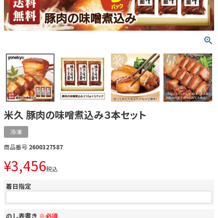
米久 豚肉の味噌煮込み３本セット
冷凍
商品番号
2600327587
¥
3,456
税込
着日指定
のし表書き
※必須