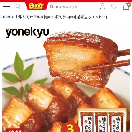
0
HOME
お取り寄せグルメ特集
米久 豚肉の味噌煮込み３本セット
特集から選ぶ
予算から選ぶ
カテゴリから選ぶ
贈る相手から選ぶ