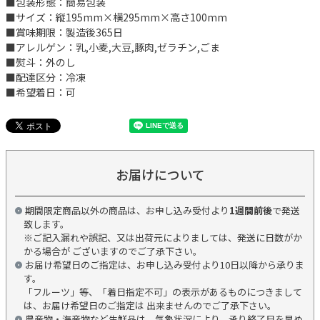
■包装形態：簡易包装
■サイズ：縦195mm×横295mm×高さ100mm
■賞味期限：製造後365日
■アレルゲン：乳,小麦,大豆,豚肉,ゼラチン,ごま
■熨斗：外のし
■配達区分：冷凍
■希望着日：可
お届けについて
期間限定商品以外の商品は、お申し込み受付より
1週間前後
で発送
致します。
※ご記入漏れや誤記、又は出荷元によりましては、発送に日数がか
かる場合が ございますのでご了承下さい。
お届け希望日のご指定は、お申し込み受付より10日以降から承りま
す。
「フルーツ」等、「着日指定不可」の表示があるものにつきまして
は、お届け希望日のご指定は 出来ませんのでご了承下さい。
農産物・海産物など生鮮品は、気象状況により、承り終了日を早め