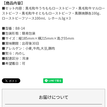
【商品内容】
■セット内容：黒毛和牛うちももローストビーフ・黒毛和牛マルロー
ストビーフ・黒毛和牛そとももローストビーフ・黒豚焼豚各100g、
ローストビーフソース100ml、レホール3g×3
■型番：B8-14
■包装形態：簡易包装
■サイズ：縦185mm×横215mm×高さ55mm
■賞味期限：出荷後30日
■アレルゲン：小麦,牛肉,大豆,豚肉
■熨斗：内のし
■配達区分：冷凍
■希望着日：可
お届けについて