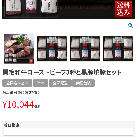
黒毛和牛ローストビーフ3種と黒豚焼豚セット
全国送料込み
冷凍
全国配送
簡易包装
商品番号
2600327450
¥
10,044
税込
着日指定