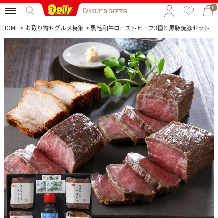
0
HOME
お取り寄せグルメ特集
黒毛和牛ローストビーフ3種と黒豚焼豚セット
特集から選ぶ
予算から選ぶ
カテゴリから選ぶ
贈る相手から選ぶ