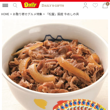
0
HOME
お取り寄せグルメ特集
「松屋」国産 牛めしの具
特集から選ぶ
予算から選ぶ
カテゴリから選ぶ
贈る相手から選ぶ