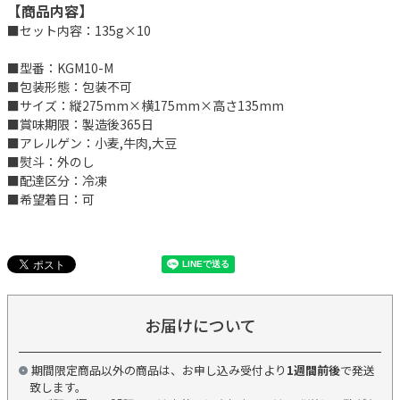
【商品内容】
■セット内容：135g×10
■型番：KGM10-M
■包装形態：包装不可
■サイズ：縦275mm×横175mm×高さ135mm
■賞味期限：製造後365日
■アレルゲン：小麦,牛肉,大豆
■熨斗：外のし
■配達区分：冷凍
■希望着日：可
お届けについて
期間限定商品以外の商品は、お申し込み受付より
1週間前後
で発送
致します。