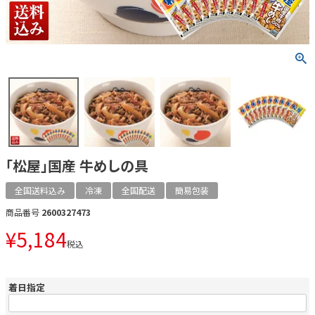
「松屋」国産 牛めしの具
全国送料込み
冷凍
全国配送
簡易包装
商品番号
2600327473
¥
5,184
税込
着日指定