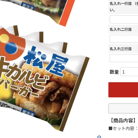
名入れ一行目 
い。
名入れ二行目
名入れ三行目
【商品内容】
■セット内容：牛