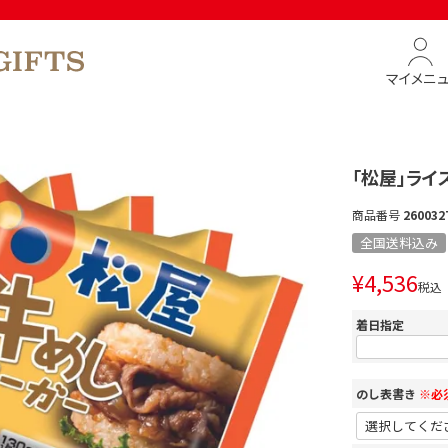
マイメニ
「松屋」ライ
商品番号
260032
全国送料込み
¥
4,536
税込
着日指定
のし表書き
※必