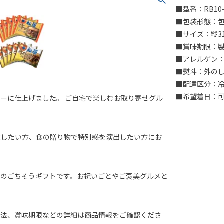
■型番：RB10
■包装形態：
■サイズ：縦31
■賞味期限：製
■アレルゲン：
■熨斗：外の
■配達区分：
■希望着日：
ーに仕上げました。 ご自宅で楽しむお取り寄せグル
意したい方、食の贈り物で特別感を演出したい方にお
気のごちそうギフトです。お祝いごとやご褒美グルメと
方法、賞味期限などの詳細は商品情報をご確認くださ