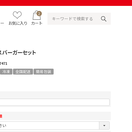
2
ュー
お気に入り
カート
スバーガーセット
7471
冷凍
全国配送
簡易包装
須