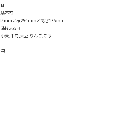
-M
包装不可
5mm×横250mm×高さ135mm
造後365日
小麦,牛肉,大豆,りんご,ごま
し
冷凍
可