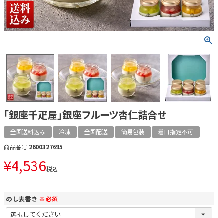
「銀座千疋屋」銀座フルーツ杏仁詰合せ
全国送料込み
冷凍
全国配送
簡易包装
着日指定不可
商品番号
2600327695
¥
4,536
税込
のし表書き
※必須