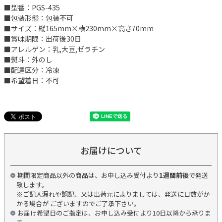
■型番：PGS-435
■包装形態：包装不可
■サイズ：縦165mm×横230mm×高さ70mm
■賞味期限：出荷後30日
■アレルゲン：乳,大豆,ゼラチン
■熨斗：外のし
■配達区分：冷凍
■希望着日：不可
お届けについて
期間限定商品以外の商品は、お申し込み受付より
1週間前後
で発送
致します。
※ご記入漏れや誤記、又は出荷元によりましては、発送に日数がか
かる場合が ございますのでご了承下さい。
お届け希望日のご指定は、お申し込み受付より10日以降から承りま