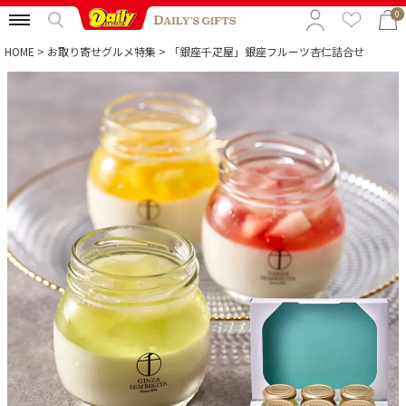
0
HOME
お取り寄せグルメ特集
「銀座千疋屋」銀座フルーツ杏仁詰合せ
特集から選ぶ
予算から選ぶ
カテゴリから選ぶ
贈る相手から選ぶ