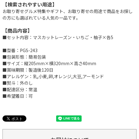
【検索されやすい用途】
お取り寄せグルメ特集やギフト、お取り寄せの用途で商品をお探し
の方にも選ばれている人気の一品です。
【商品内容】
■セット内容：マスカットレーズン・いちご・柚子×各5
■型番：PGS-243
■包装形態：簡易包装
■サイズ：縦205mm×横320mm×高さ40mm
■賞味期限：製造後120日
■アレルゲン：乳,小麦,卵,オレンジ,大豆,アーモンド
■熨斗：外のし
■配達区分：常温
■希望着日：可