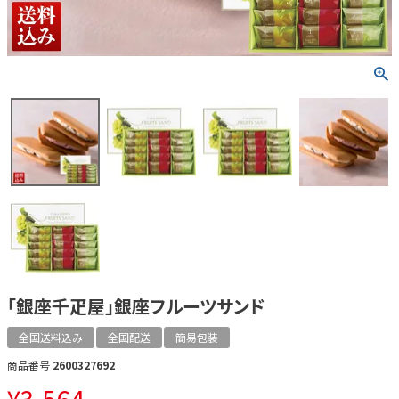
「銀座千疋屋」銀座フルーツサンド
全国送料込み
全国配送
簡易包装
商品番号
2600327692
¥
3,564