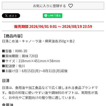
お気に入りに登録する
販売期間
2026/06/01 0:01
〜
2026/08/19 23:59
【商品内容】
日清こめ油・キャノーラ油・綿実油各350g×各2
■型番：KMK-30
■賞味期限：賞味 720日
■サイズ：218mm×451mm×58mm
■配送便：佐川
■お届け日：6月15日(月)～8月31日(月)前後
日清
日清は、食用油や加工食品などで広く親しまれる食品ブランドで
す。毎日の料理に使いやすい油や調味料のギフトは、実用性が高
く、お中元やご家庭向けの贈り物に適しています。
食用油