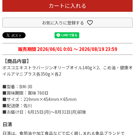
カートに入れる
お気に入りに登録する
販売期間
2026/06/01 0:01
〜
2026/08/19 23:59
【商品内容】
ボスコエキストラバージンオリーブオイル140g×2、こめ油・健康オ
イルアマニプラス各350g×各2
■型番：BM-30
■賞味期限：賞味 760日
■サイズ：219mm×454mm×65mm
■配送便：佐川
■お届け日：6月15日(月)～8月31日(月)前後
日清
日清は、食用油や加工食品などで広く親しまれる食品ブランドで