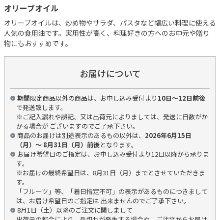
オリーブオイル
オリーブオイルは、炒め物やサラダ、パスタなど幅広い料理に使える
人気の食用油です。実用性が高く、料理好きの方へのお中元や贈り
物にもおすすめです。
お届けについて
期間限定商品以外の商品は、お申し込み受付より
10日～12日前後
で発送致します。
※ご記入漏れや誤記、又は出荷元によりましては、発送に日数がか
かる場合が ございますのでご了承下さい。
商品のお届けは別途表示のあるもの以外は、
2026年6月15日
（月）～ 8月31日（月）前後
となります。
お届け希望日のご指定は、お申し込み受付より12日以降から承りま
す。
※お届けの最終希望日は、8月31日（月）までとさせていただきま
す。
「フルーツ」等、「着日指定不可」の表示があるものにつきまして
は、お届け希望日のご指定は 出来ませんのでご了承下さい。
8月1日（土）以降のご注文に関しまして
出荷元の都合により、品切れが発生する場合や、ご注文からお届け