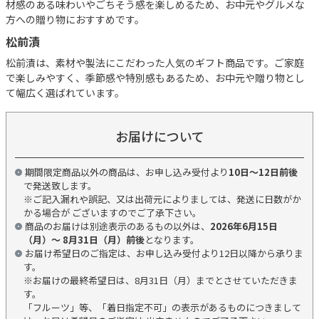
材感のある味わいやごちそう感を楽しめるため、お中元やグルメな
方への贈り物におすすめです。
松前漬
松前漬は、素材や製法にこだわった人気のギフト商品です。ご家庭
で楽しみやすく、季節感や特別感もあるため、お中元や贈り物とし
て幅広く選ばれています。
お届けについて
期間限定商品以外の商品は、お申し込み受付より
10日～12日前後
で発送致します。
※ご記入漏れや誤記、又は出荷元によりましては、発送に日数がか
かる場合が ございますのでご了承下さい。
商品のお届けは別途表示のあるもの以外は、
2026年6月15日
（月）～ 8月31日（月）前後
となります。
お届け希望日のご指定は、お申し込み受付より12日以降から承りま
す。
※お届けの最終希望日は、8月31日（月）までとさせていただきま
す。
「フルーツ」等、「着日指定不可」の表示があるものにつきまして