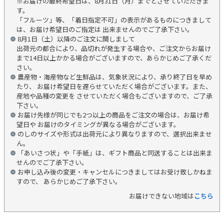
※お届けの最終希望日は、8月31日（月）までとさせていただきま
す。
「フルーツ」等、「着日指定不可」の表示があるものにつきまして
は、お届け希望日のご指定は 出来ませんのでご了承下さい。
8月1日（土）以降のご注文に関しまして
出荷元の都合により、品切れが発生する場合や、ご注文からお届け
まで14日以上かかる場合がございますので、あらかじめご了承くだ
さい。
農産物・海産物など生鮮品は、気象状況により、承り終了日を早め
たり、 お届け希望日を遅らせていただく場合がございます。また、
産地や品種の変更を させていただく場合もございますので、ご了承
下さい。
お届け先様が同じでも2つ以上の商品をご注文の場合は、お届け希
望日や お届けのタイミングが異なる場合がございます。
のしのサイズや形式は出荷元により異なりますので、選択出来ませ
ん。
「あいさつ状」や「手紙」は、ギフト商品と同送することは出来ま
せんのでご了承下さい。
お申し込み後の変更・キャンセルにつきましてはお受け致しかねま
すので、 あらかじめご了承下さい。
お届けできない地域は
こちら