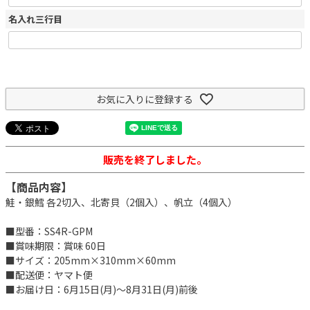
名入れ三行目
お気に入りに登録する
販売を終了しました。
【商品内容】
鮭・銀鱈 各2切入、北寄貝（2個入）、帆立（4個入）
■型番：SS4R-GPM
■賞味期限：賞味 60日
■サイズ：205mm×310mm×60mm
■配送便：ヤマト便
■お届け日：6月15日(月)～8月31日(月)前後