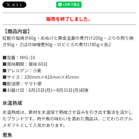
販売を終了しました。
【商品内容】
紅鮭の塩焼き60g・めぬけと黄金生姜の煮付け100g・ぶりの照り焼
き90g・さばの味噌煮90g・のどぐろの煮付け85g×各2
■型番：NYG-10
■賞味期限：賞味 60日
■アレルゲン：小麦
■サイズ：330mm×410mm×45mm
■配送便：ヤマト便
■お届け日：6月15日(月)～8月31日(月)前後
氷温熟成
氷温熟成は、素材を氷温域で熟成させ旨みを引き出す製法を活かし
たブランドです。肉や魚の味わいを高めた商品は、こだわりのグル
メギフトとして人気があります。
煮魚