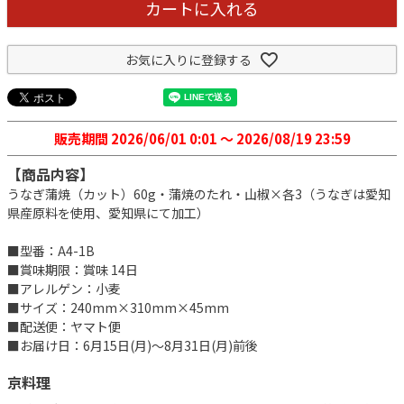
カートに入れる
お気に入りに登録する
販売期間
2026/06/01 0:01
〜
2026/08/19 23:59
【商品内容】
うなぎ蒲焼（カット）60g・蒲焼のたれ・山椒×各3（うなぎは愛知
県産原料を使用、愛知県にて加工）
■型番：A4-1B
■賞味期限：賞味 14日
■アレルゲン：小麦
■サイズ：240mm×310mm×45mm
■配送便：ヤマト便
■お届け日：6月15日(月)～8月31日(月)前後
京料理