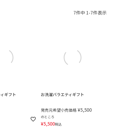
7
件中
1
-
7
件表示
ティギフト
お洗濯バラエティギフト
¥
5,500
発売元希望小売価格
のところ
¥
5,500
税込