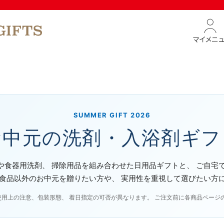
マイメニ
SUMMER GIFT 2026
お中元の洗剤・入浴剤ギフ
や食器用洗剤、 掃除用品を組み合わせた日用品ギフトと、 ご自宅
 食品以外のお中元を贈りたい方や、 実用性を重視して選びたい方
使用上の注意、包装形態、 着日指定の可否が異なります。 ご注文前に各商品ページ