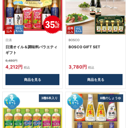
日清
BOSCO
日清オイル＆調味料バラエティ
BOSCO GIFT SET
ギフト
6,480円
4,212円
3,780円
税込
税込
商品を見る
商品を見る
3種6本入り
8種のしょうゆ