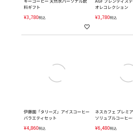
キーコーヒー 天然水パーソナル飲
AGF ブレンディス
料ギフト
オレコレクション
¥
3,780
¥
3,780
税込
税込
伊藤園「タリーズ」アイスコーヒー
ネスカフェ プレミ
バラエティセット
ソリュブルコーヒー
¥
4,860
¥
6,480
税込
税込