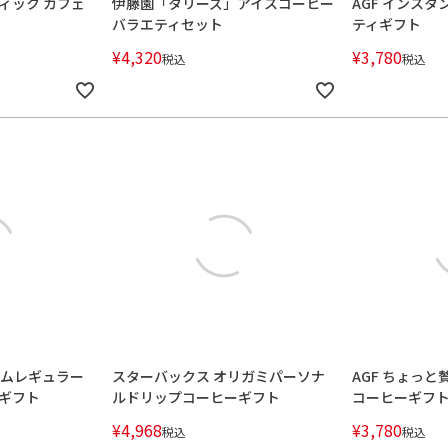
ティック カフェ
伊藤園「タリーズ」アイスコーヒー
AGF インス
バラエティセット
ティギフト
¥
4,320
¥
3,780
税込
税込
アムレギュラー
スターバックス オリガミパーソナ
AGF ちょっと
ギフト
ルドリップコーヒーギフト
コーヒーギフ
¥
4,968
¥
3,780
税込
税込