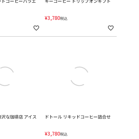
タントコーヒーバラエ
キーコーヒー ドリップオンギフト
¥
3,780
税込
贅沢な珈琲店 アイス
ドトール リキッドコーヒー詰合せ
ト
¥
3,780
税込