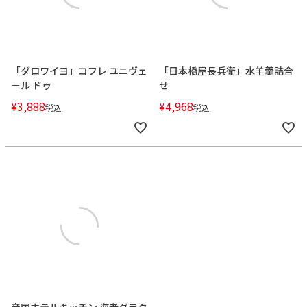
「ダロワイヨ」コフレ ユニヴェ
「日本橋屋長兵衛」水羊羹詰合
ール ドゥ
せ
¥
3,888
¥
4,968
税込
税込