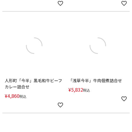
人形町「今半」黒毛和牛ビーフ
「浅草今半」牛肉佃煮詰合せ
カレー詰合せ
¥
5,832
税込
¥
4,860
税込