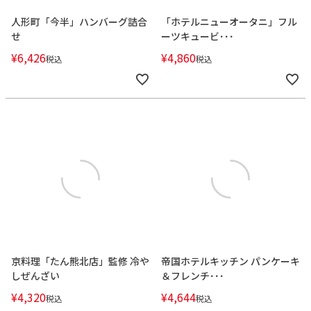
人形町「今半」ハンバーグ詰合
「ホテルニューオータニ」フル
せ
ーツキュービ･･･
¥
6,426
¥
4,860
税込
税込
京料理「たん熊北店」監修 冷や
帝国ホテルキッチン パンケーキ
しぜんざい
＆フレンチ･･･
¥
4,320
¥
4,644
税込
税込