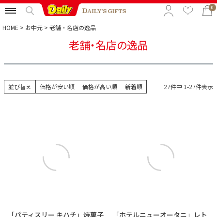
0
HOME
お中元
老舗・名店の逸品
老舗・名店の逸品
特集から選ぶ
予算から選ぶ
並び替え
価格が安い順
価格が高い順
新着順
27
件中
1
-
27
件表示
カテゴリから選ぶ
贈る相手から選ぶ
「パティスリー キハチ」焼菓子
「ホテルニューオータニ」レト