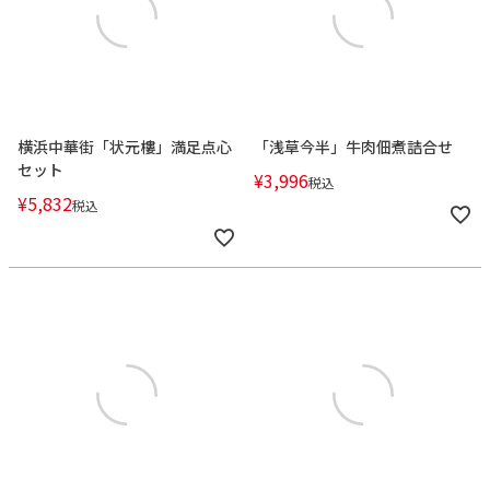
横浜中華街「状元樓」満足点心
「浅草今半」牛肉佃煮詰合せ
セット
¥
3,996
税込
¥
5,832
税込