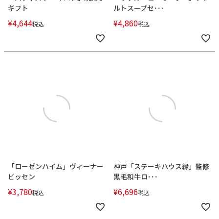
ギフト
ルトスープセ･･･
¥
4,644
¥
4,860
税込
税込
「ローゼンハイム」ヴィーナー
神戸「ステーキハウス縁」監修
ビッセン
黒毛和牛ロ･･･
¥
3,780
¥
6,696
税込
税込