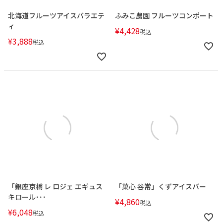
北海道フルーツアイスバラエテ
ふみこ農園 フルーツコンポート
ィ
¥
4,428
税込
¥
3,888
税込
「銀座京橋 レ ロジェ エギュス
「菓心 谷常」くずアイスバー
キロール･･･
¥
4,860
税込
¥
6,048
税込