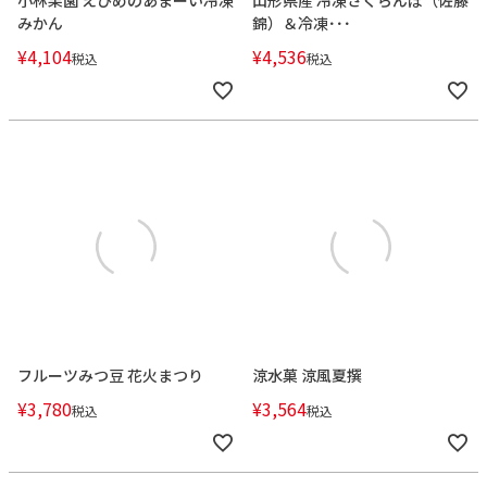
小林果園 えひめのあまーい冷凍
山形県産 冷凍さくらんぼ（佐藤
みかん
錦）＆冷凍･･･
¥
4,104
¥
4,536
税込
税込
フルーツみつ豆 花火まつり
涼水菓 涼風夏撰
¥
3,780
¥
3,564
税込
税込