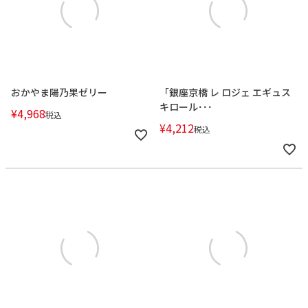
おかやま陽乃果ゼリー
「銀座京橋 レ ロジェ エギュス
キロール･･･
¥
4,968
税込
¥
4,212
税込