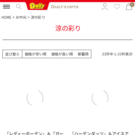
0
HOME
お中元
涼の彩り
涼の彩り
特集から選ぶ
予算から選ぶ
並び替え
価格が安い順
価格が高い順
新着順
33
件中
1
-
33
件表示
カテゴリから選ぶ
贈る相手から選ぶ
「レディーボーデン」＆「ガー
「ハーゲンダッツ」＆アイスア