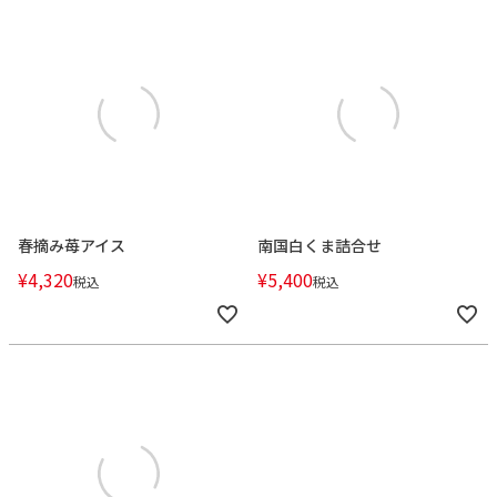
春摘み苺アイス
南国白くま詰合せ
¥
4,320
¥
5,400
税込
税込