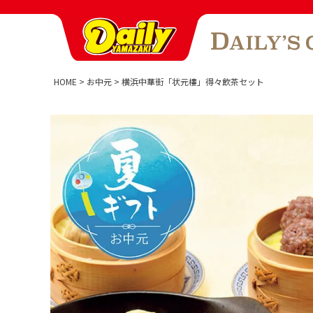
HOME
お中元
横浜中華街「状元樓」得々飲茶セット