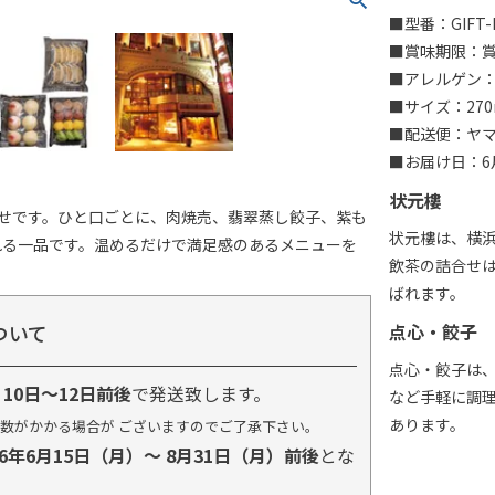
■型番：GIFT-
■賞味期限：賞
■アレルゲン：
■サイズ：270
■配送便：ヤ
■お届け日：6月
状元樓
合せです。ひと口ごとに、肉焼売、翡翠蒸し餃子、紫も
状元樓は、横
れる一品です。温めるだけで満足感のあるメニューを
飲茶の詰合せ
ばれます。
ついて
点心・餃子
点心・餃子は
り
10日～12日前後
で発送致します。
など手軽に調
あります。
数がかかる場合が ございますのでご了承下さい。
26年6月15日（月）～ 8月31日（月）前後
とな