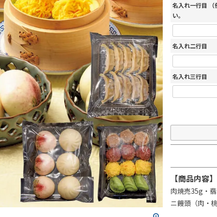
名入れ一行目 
い。
名入れ二行目
名入れ三行目
【商品内容】
肉焼売35g・
ニ饅頭（肉・桃