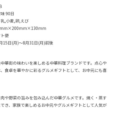
B
味 90日
乳,小麦,卵,えび
mm×200mm×130mm
マト便
15日(月)～8月31日(月)前後
浜中華街の味わいを楽しめる中華料理ブランドです。点心や
は、食卓を華やかに彩るグルメギフトとして、お中元にも喜
、肉や野菜の旨みを包み込んだ中華グルメです。焼く・蒸す
理でき、家族で楽しめるお中元やグルメギフトとして人気が