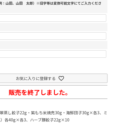
（例：山田、山田 太郎）※旧字等は変換可能文字にてご入力くださ
お気に入りに登録する
販売を終了しました。
翡翠蒸し餃子22g・紫もち米焼売30g・海鮮団子30g×各3、ミ
）各40g×各3、ハーブ豚餃子22g×10