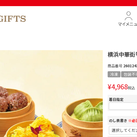
マイメニ
横浜中華街
商品番号
260124
冷凍
包装不
¥
4,968
税込
着日指定
のし表書き
※必