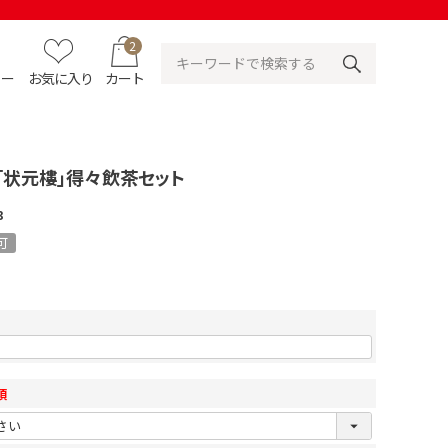
2
ュー
お気に入り
カート
「状元樓」得々飲茶セット
3
可
須