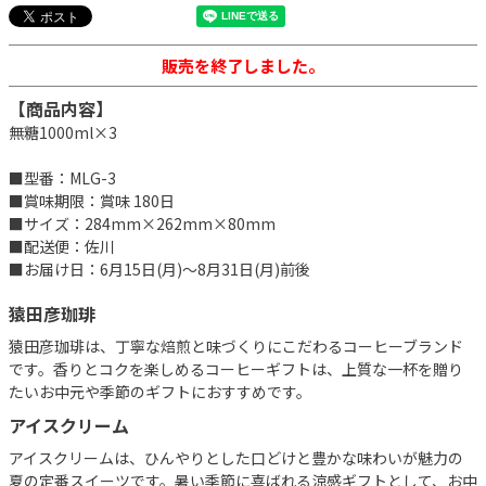
販売を終了しました。
【商品内容】
無糖1000ml×3
■型番：MLG-3
■賞味期限：賞味 180日
■サイズ：284mm×262mm×80mm
■配送便：佐川
■お届け日：6月15日(月)～8月31日(月)前後
猿田彦珈琲
猿田彦珈琲は、丁寧な焙煎と味づくりにこだわるコーヒーブランド
です。香りとコクを楽しめるコーヒーギフトは、上質な一杯を贈り
たいお中元や季節のギフトにおすすめです。
アイスクリーム
アイスクリームは、ひんやりとした口どけと豊かな味わいが魅力の
夏の定番スイーツです。暑い季節に喜ばれる涼感ギフトとして、お中