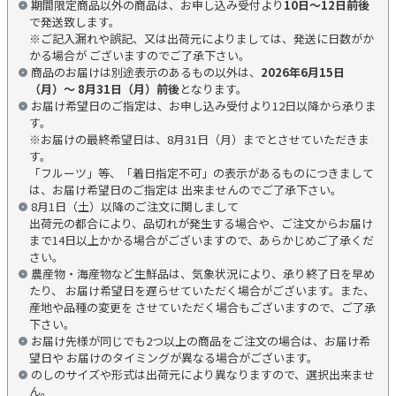
期間限定商品以外の商品は、お申し込み受付より
10日～12日前後
で発送致します。
※ご記入漏れや誤記、又は出荷元によりましては、発送に日数がか
かる場合が ございますのでご了承下さい。
商品のお届けは別途表示のあるもの以外は、
2026年6月15日
（月）～ 8月31日（月）前後
となります。
お届け希望日のご指定は、お申し込み受付より12日以降から承りま
す。
※お届けの最終希望日は、8月31日（月）までとさせていただきま
す。
「フルーツ」等、「着日指定不可」の表示があるものにつきまして
は、お届け希望日のご指定は 出来ませんのでご了承下さい。
8月1日（土）以降のご注文に関しまして
出荷元の都合により、品切れが発生する場合や、ご注文からお届け
まで14日以上かかる場合がございますので、あらかじめご了承くだ
さい。
農産物・海産物など生鮮品は、気象状況により、承り終了日を早め
たり、 お届け希望日を遅らせていただく場合がございます。また、
産地や品種の変更を させていただく場合もございますので、ご了承
下さい。
お届け先様が同じでも2つ以上の商品をご注文の場合は、お届け希
望日や お届けのタイミングが異なる場合がございます。
のしのサイズや形式は出荷元により異なりますので、選択出来ませ
ん。