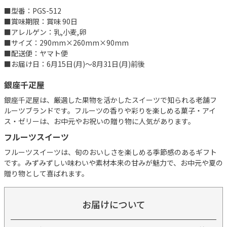
■型番：PGS-512
■賞味期限：賞味 90日
■アレルゲン：乳,小麦,卵
■サイズ：290mm×260mm×90mm
■配送便：ヤマト便
■お届け日：6月15日(月)～8月31日(月)前後
銀座千疋屋
銀座千疋屋は、厳選した果物を活かしたスイーツで知られる老舗フ
ルーツブランドです。フルーツの香りや彩りを楽しめる菓子・アイ
ス・ゼリーは、お中元やお祝いの贈り物に人気があります。
フルーツスイーツ
フルーツスイーツは、旬のおいしさを楽しめる季節感のあるギフト
です。みずみずしい味わいや素材本来の甘みが魅力で、お中元や夏の
贈り物として喜ばれます。
お届けについて