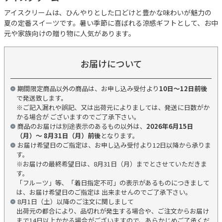
アイスクリームは、ひんやりとした口どけと豊かな味わいが魅力の
夏の定番スイーツです。暑い季節に喜ばれる涼感ギフトとして、お中
元や家族向けの贈り物に人気があります。
お届けについて
期間限定商品以外の商品は、お申し込み受付より
10日～12日前後
で発送致します。
※ご記入漏れや誤記、又は出荷元によりましては、発送に日数がか
かる場合が ございますのでご了承下さい。
商品のお届けは別途表示のあるもの以外は、
2026年6月15日
（月）～ 8月31日（月）前後
となります。
お届け希望日のご指定は、お申し込み受付より12日以降から承りま
す。
※お届けの最終希望日は、8月31日（月）までとさせていただきま
す。
「フルーツ」等、「着日指定不可」の表示があるものにつきまして
は、お届け希望日のご指定は 出来ませんのでご了承下さい。
8月1日（土）以降のご注文に関しまして
出荷元の都合により、品切れが発生する場合や、ご注文からお届け
まで14日以上かかる場合がございますので、あらかじめご了承くだ