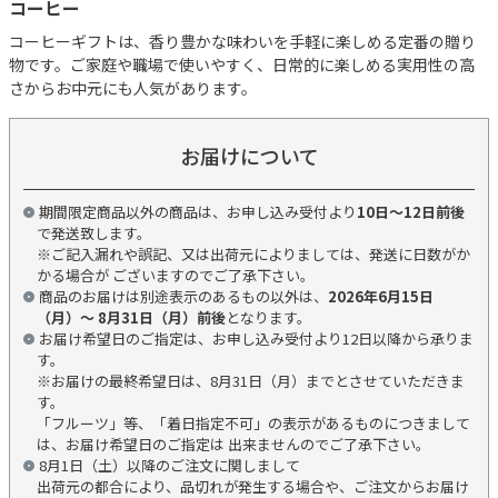
コーヒー
コーヒーギフトは、香り豊かな味わいを手軽に楽しめる定番の贈り
物です。ご家庭や職場で使いやすく、日常的に楽しめる実用性の高
さからお中元にも人気があります。
お届けについて
期間限定商品以外の商品は、お申し込み受付より
10日～12日前後
で発送致します。
※ご記入漏れや誤記、又は出荷元によりましては、発送に日数がか
かる場合が ございますのでご了承下さい。
商品のお届けは別途表示のあるもの以外は、
2026年6月15日
（月）～ 8月31日（月）前後
となります。
お届け希望日のご指定は、お申し込み受付より12日以降から承りま
す。
※お届けの最終希望日は、8月31日（月）までとさせていただきま
す。
「フルーツ」等、「着日指定不可」の表示があるものにつきまして
は、お届け希望日のご指定は 出来ませんのでご了承下さい。
8月1日（土）以降のご注文に関しまして
出荷元の都合により、品切れが発生する場合や、ご注文からお届け