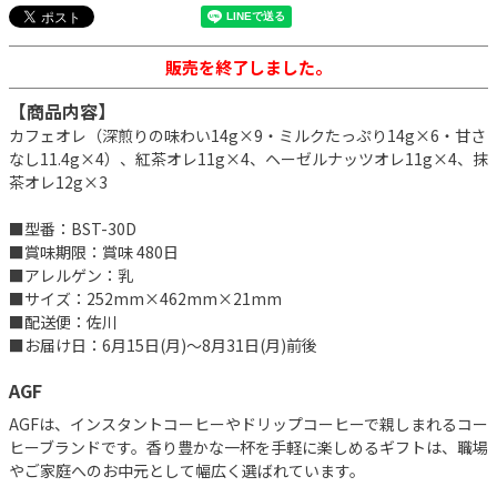
販売を終了しました。
【商品内容】
カフェオレ（深煎りの味わい14g×9・ミルクたっぷり14g×6・甘さ
なし11.4g×4）、紅茶オレ11g×4、ヘーゼルナッツオレ11g×4、抹
茶オレ12g×3
■型番：BST-30D
■賞味期限：賞味 480日
■アレルゲン：乳
■サイズ：252mm×462mm×21mm
■配送便：佐川
■お届け日：6月15日(月)～8月31日(月)前後
AGF
AGFは、インスタントコーヒーやドリップコーヒーで親しまれるコー
ヒーブランドです。香り豊かな一杯を手軽に楽しめるギフトは、職場
やご家庭へのお中元として幅広く選ばれています。