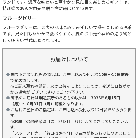
ランドです。濃厚な味わいと華やかな見た目を楽しめるギフトは、
特別感のあるお中元や贈り物に選ばれています。
フルーツゼリー
フルーツゼリーは、果実の風味とみずみずしい食感を楽しめる涼菓
です。見た目も華やかで食べやすく、夏のお中元や季節の贈り物と
して幅広い世代に喜ばれます。
お届けについて
期間限定商品以外の商品は、お申し込み受付より
10日～12日前後
で発送致します。
※ご記入漏れや誤記、又は出荷元によりましては、発送に日数がか
かる場合が ございますのでご了承下さい。
商品のお届けは別途表示のあるもの以外は、
2026年6月15日
（月）～ 8月31日（月）前後
となります。
お届け希望日のご指定は、お申し込み受付より12日以降から承りま
す。
※お届けの最終希望日は、8月31日（月）までとさせていただきま
す。
「フルーツ」等、「着日指定不可」の表示があるものにつきまして