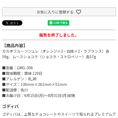
お気に入りに登録する
販売を終了しました。
【商品内容】
カカオフルーツジュレ（オレンジ×2・白桃×2・ラフランス）各
59g、ムースショコラ（ショコラ・ストロベリー）各57g
■型番：GMG-306
■賞味期限：賞味 120日
■アレルゲン：乳,卵
■サイズ：130mm×261mm×51mm
■配送便：佐川
■お届け日：6月15日(月)～8月31日(月)前後
ゴディバ
ゴディバは、上質なチョコレートやスイーツで知られるプレミアムブ