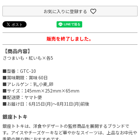
お気に入りに登録する
販売を終了しました。
【商品内容】
さつまいも・紅いも×各5
■型番：GTC-10
■賞味期限：賞味 60日
■アレルゲン：乳,小麦,卵
■サイズ：145mm×252mm×65mm
■配送便：ヤマト便
■お届け日：6月15日(月)～8月31日(月)前後
銀座トトキ
銀座トトキは、洋食やデザートの監修商品を展開するブランドで
す。アイスやチーズケーキなど華やかなスイーツは、上品なお中元や
季節の贈り物におすすめです。