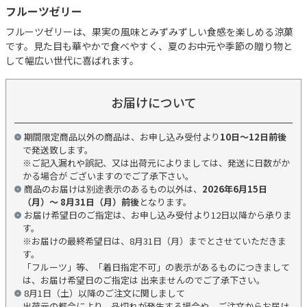
フルーツゼリー
フルーツゼリーは、果実の風味とみずみずしい食感を楽しめる涼菓
です。見た目も華やかで食べやすく、夏のお中元や季節の贈り物と
して幅広い世代に喜ばれます。
お届けについて
期間限定商品以外の商品は、お申し込み受付より
10日～12日前後
で発送致します。
※ご記入漏れや誤記、又は出荷元によりましては、発送に日数がか
かる場合が ございますのでご了承下さい。
商品のお届けは別途表示のあるもの以外は、
2026年6月15日
（月）～ 8月31日（月）前後
となります。
お届け希望日のご指定は、お申し込み受付より12日以降から承りま
す。
※お届けの最終希望日は、8月31日（月）までとさせていただきま
す。
「フルーツ」等、「着日指定不可」の表示があるものにつきまして
は、お届け希望日のご指定は 出来ませんのでご了承下さい。
8月1日（土）以降のご注文に関しまして
出荷元の都合により、品切れが発生する場合や、ご注文からお届け