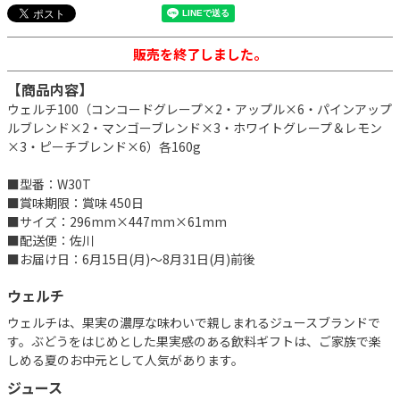
販売を終了しました。
【商品内容】
ウェルチ100（コンコードグレープ×2・アップル×6・パインアップ
ルブレンド×2・マンゴーブレンド×3・ホワイトグレープ＆レモン
×3・ピーチブレンド×6）各160g
■型番：W30T
■賞味期限：賞味 450日
■サイズ：296mm×447mm×61mm
■配送便：佐川
■お届け日：6月15日(月)～8月31日(月)前後
ウェルチ
ウェルチは、果実の濃厚な味わいで親しまれるジュースブランドで
す。ぶどうをはじめとした果実感のある飲料ギフトは、ご家族で楽
しめる夏のお中元として人気があります。
ジュース