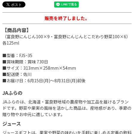
販売を終了しました。
【商品内容】
（富良野にんじん100×9・富良野にんじんとこだわり野菜100×6）
各125ml
■型番：FJSｰ35
■賞味期限：賞味 730日
■サイズ：313mm×258mm×54mm
■配送便：佐川
■お届け日：6月15日(月)～8月31日(月)前後
JAふらの
JAふらのは、北海道・富良野地域の農産物や加工品を届けるブラン
ドです。野菜や果実の風味を活かした商品は、産地感があり、季節の
贈り物やお中元に適しています。
ジュース
ジュースギフトは、果実や野菜の味わいを手軽に楽しめる定番の飲料