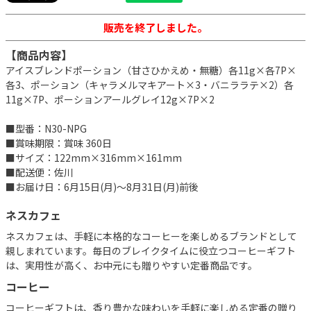
販売を終了しました。
【商品内容】
アイスブレンドポーション（甘さひかえめ・無糖）各11g×各7P×
各3、ポーション（キャラメルマキアート×3・バニララテ×2）各
11g×7P、ポーションアールグレイ12g×7P×2
■型番：N30-NPG
■賞味期限：賞味 360日
■サイズ：122mm×316mm×161mm
■配送便：佐川
■お届け日：6月15日(月)～8月31日(月)前後
ネスカフェ
ネスカフェは、手軽に本格的なコーヒーを楽しめるブランドとして
親しまれています。毎日のブレイクタイムに役立つコーヒーギフト
は、実用性が高く、お中元にも贈りやすい定番商品です。
コーヒー
コーヒーギフトは、香り豊かな味わいを手軽に楽しめる定番の贈り